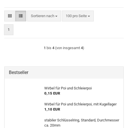
Sortieren nach
pro Seite
Sortieren nach
100 pro Seite
1
1
bis
4
(von insgesamt
4
)
Bestseller
Wirbel für Poi und Schleierpoi
0,15 EUR
Wirbel für Poi und Schleierpoi, mit Kugellager
1,10 EUR
stabiler Schlüsselring, Standard, Durchmesser
ca. 20mm