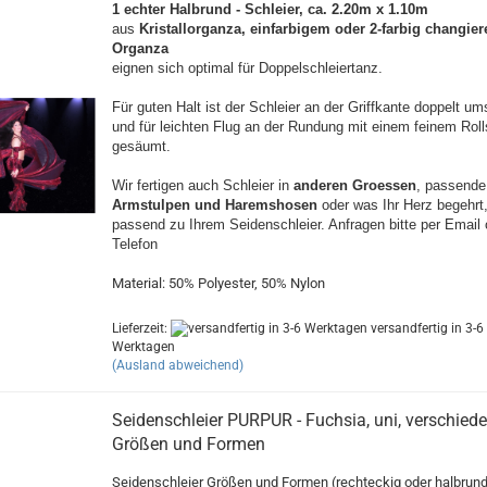
1 echter Halbrund - Schleier, ca. 2.20m x 1.10m
aus
Kristallorganza, einfarbigem oder 2-farbig changi
Organza
eignen sich optimal für Doppelschleiertanz.
Für guten Halt ist der Schleier an der Griffkante doppelt u
und für leichten Flug an der Rundung mit einem feinem Rol
gesäumt.
Wir fertigen auch Schleier in
anderen Groessen
, passend
Armstulpen und Haremshosen
oder was Ihr Herz begehrt
passend zu Ihrem Seidenschleier. Anfragen bitte per Email 
Telefon
Material: 50% Polyester, 50% Nylon
Lieferzeit:
versandfertig in 3-6
Werktagen
(Ausland abweichend)
Seidenschleier PURPUR - Fuchsia, uni, verschied
Größen und Formen
Seidenschleier Größen und Formen (rechteckig oder halbrun