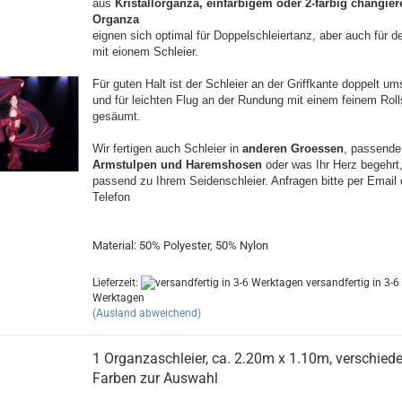
aus
Kristallorganza, einfarbigem oder 2-farbig changi
Organza
eignen sich optimal für Doppelschleiertanz, aber auch für d
mit eionem Schleier.
Für guten Halt ist der Schleier an der Griffkante doppelt u
und für leichten Flug an der Rundung mit einem feinem Rol
gesäumt.
Wir fertigen auch Schleier in
anderen Groessen
, passend
Armstulpen und Haremshosen
oder was Ihr Herz begehrt
passend zu Ihrem Seidenschleier. Anfragen bitte per Email 
Telefon
Material: 50% Polyester, 50% Nylon
Lieferzeit:
versandfertig in 3-6
Werktagen
(Ausland abweichend)
1 Organzaschleier, ca. 2.20m x 1.10m, verschied
Farben zur Auswahl