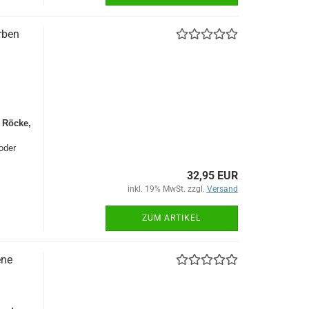
rben
e
Röcke,
,
oder
32,95 EUR
inkl. 19% MwSt. zzgl.
Versand
ZUM ARTIKEL
ene