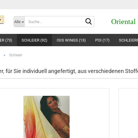
Suche...
Oriental
Alle
R (73)
SCHLEIER (92)
ISIS WINGS (13)
POI (17)
SCHLEIERP
»
Schleier
er, für Sie individuell angefertigt, aus verschiedenen S