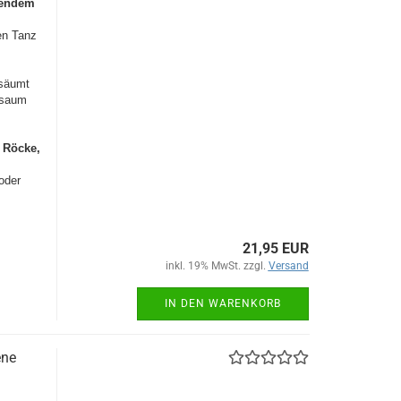
erendem
en Tanz
msäumt
lsaum
e
Röcke,
,
oder
21,95 EUR
inkl. 19% MwSt. zzgl.
Versand
IN DEN WARENKORB
ene