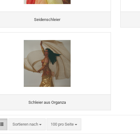
Seidenschleier
Schleier aus Organza
Sortieren nach
pro Seite
Sortieren nach
100 pro Seite