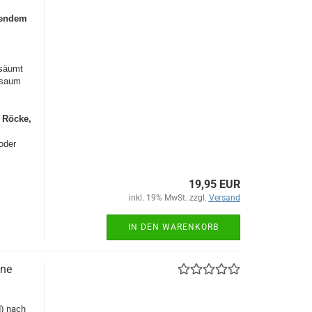
erendem
msäumt
lsaum
e
Röcke,
,
oder
19,95 EUR
inkl. 19% MwSt. zzgl.
Versand
IN DEN WARENKORB
ene
d) nach