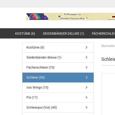
KOSTÜME (6)
SEIDENBÄNDER DELUXE (1)
FÄCHERSCHLEIE
Startseite
Kostüme (6)
Seidenbänder deluxe (1)
Schlei
Fächerschleier (73)
Schleier (92)
Isis Wings (13)
Poi (17)
Schleierpoi (Voi) (45)