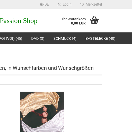
DE
Login
Merkzettel
 Passion Shop
Ihr Warenkorb
0,00 EUR
OI (VOI) (45)
DVD (3)
SCHMUCK (4)
BASTELECKE (40)
toffen, in Wunschfarben und Wunschgrößen