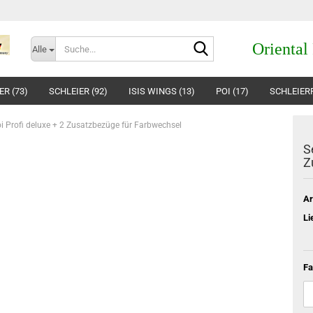
Suche...
Oriental
Alle
R (73)
SCHLEIER (92)
ISIS WINGS (13)
POI (17)
SCHLEIERP
i Profi deluxe + 2 Zusatzbezüge für Farbwechsel
S
Z
Ar
Li
Fa