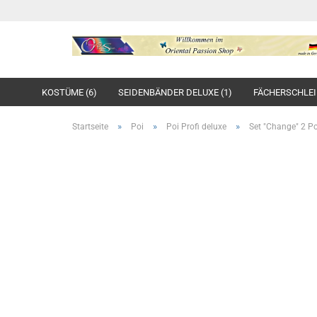
KOSTÜME (6)
SEIDENBÄNDER DELUXE (1)
FÄCHERSCHLEIE
»
»
»
Startseite
Poi
Poi Profi deluxe
Set "Change" 2 Po