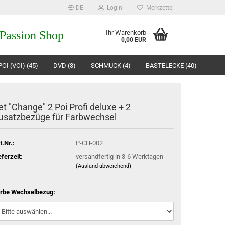
DE
Login
Merkzettel
 Passion Shop
Ihr Warenkorb
0,00 EUR
OI (VOI) (45)
DVD (3)
SCHMUCK (4)
BASTELECKE (40)
et "Change" 2 Poi Profi deluxe + 2
usatzbezüge für Farbwechsel
t.Nr.:
P-CH-002
eferzeit:
versandfertig in 3-6 Werktagen
(Ausland abweichend)
rbe Wechselbezug: