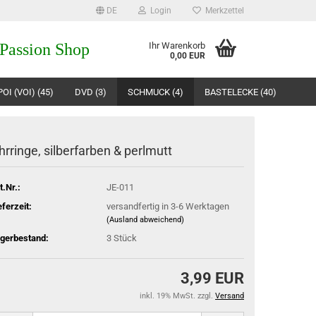
DE
Login
Merkzettel
 Passion Shop
Ihr Warenkorb
0,00 EUR
OI (VOI) (45)
DVD (3)
SCHMUCK (4)
BASTELECKE (40)
hrringe, silberfarben & perlmutt
t.Nr.:
JE-011
eferzeit:
versandfertig in 3-6 Werktagen
(Ausland abweichend)
gerbestand:
3
Stück
3,99 EUR
inkl. 19% MwSt. zzgl.
Versand