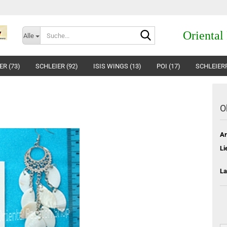
Suche...
Oriental
Alle
R (73)
SCHLEIER (92)
ISIS WINGS (13)
POI (17)
SCHLEIERP
O
Ar
Li
La